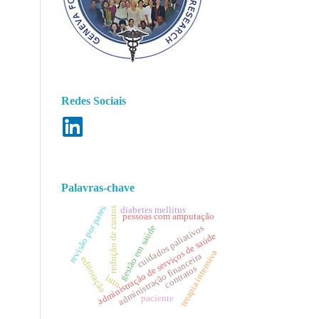
Redes Sociais
Palavras-chave
revisão por pares
diabetes mellitus
redução de custos
pessoas com amputação
cuidados paliativos
gestão em saúde
administração de serviços de saúde
terapia intensiva
administração financeira
editoração
contratos
luto
paciente