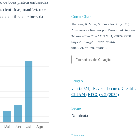
ão de boas prática embasadas
 científicas, manifestamos
Como Citar
e científica e leitores da
Meneses, A. S. de, & Ramalho, A. (2025).
Nominata de Revisão por Pares 2024.
Revista
Técnico-Científica CEJAM
,
3
, e202430030.
https://doi.org/10.59229/2764-
9806.RTCC.e202430030
Fomatos de Citação
Edição
v. 3 (2024): Revista Técnico-Científi
CEJAM (RTCC) v.3 (2024)
Seção
Nominata
Licença