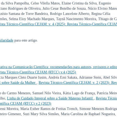
da Silva Pampolha, Celso Vilella Matos, Elaine Cristina da Silva, Eugenio
uciano Rodrigues de Oliveira, Julio Cesar Botelho de Souza, Núcio Elvino Mate
Anísio Santana de Torre Bandeira, Rodrigo Lancelote Alberto, Regina Célia
imões, Selma Eloy Machado Marques, Taynã Nascimento Moreira, Thiago de C
ista Técnico-Científica CEJAM: v. 4 (2025): Revista Técnico-Científica CEJ
ilaridade
para este artigo.
erativa na Comunicação Científica: recomendações para autores, revisores e edit
vista Técnico-Científica CEJAM (RTCC) v.4 (2025)
ia Marques Cleto Duarte Iusim, Andréa Emi Sakata, Adrianne Stein, Abel Silv
l sobre Saúde da Mulher
,
Revista Técnico-Científica CEJAM: v. 2 (2023): Rev
to do Carmo Menezes, Samuel Nilo Vieira, Kátia Lago de França, Patrícia Meir
alho,
Linha de Cuidado Integral sobre a Saúde Materno Infantil
,
Revista Técni
ientífica CEJAM (RTCC) v.2 (2023)
essi Moreira, Maria Esther Ramos de Freitas Trench, Simone Menezes Rodrigu
teiro Gimenez, Suzi Mary Silva Simões, Maria Carolina de Raphael Nogueira, 