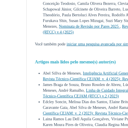
Conceição Teodosio, Camila Olivera Bezerra, Clevia 
Schapowal Júnior, Gilcinete de Oliveira Barreto, L
Theodório, Paula Bertoluci Alves Pereira, Rodolfo 
Furukava Shin, Susan Lopes Mizugai, Suzi Mary S
Menezes,
Nominata de Revisão por Pares 2025
,
Rev
(RTCC) v.4 (2025)
Você também pode
iniciar uma pesquisa avançada por sim
Artigos mais lidos pelo mesmo(s) autor(es)
Abel Sillva de Meneses,
Inteligência Artificial Gen
Revista Técnico-Científica CEJAM: v. 4 (2025): Re
James Braga de Souza, Bruno Rosolen de Abreu, Lúc
Meneses, André Ramalho,
Linha de Cuidado Integra
Técnico-Científica CEJAM (RTCC) v.2 (2023)
Edcley Soncin, Melissa Dias dos Santos, Elaine Bri
Caravante Gaia, Abel Silva de Meneses, André Ram
Científica CEJAM: v. 2 (2023): Revista Técnico-C
Laina Ramos Lau Dell Aquila Gonçalves, Viviane Pr
Karen Moura Pires de Oliveira, Claudia Regina Mon