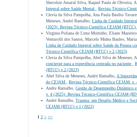
Sherolize Amaral Silva, Raquel Paula de Oliveira,
Integral sobre Saúde Mental
,
Revista Técnico-Cien
Clevia da Silva Pampolha, Ana Paula Basilio Tavare
Meneses, André Ramalho,
Linha de Cuidado Integra
(2023): Revista Técnico-Científica CEJAM (RTCC) 
Virginia Poliana de Lima Moitinho, Eliane Mazieiro 
Venturolli dos Santos, Marcelo Midea Bauleo, Maria
Linha de Cuidado Integral sobre Saúde da Pessoa co
Técnico-Científica CEJAM (RTCC) v.2 (2023)
Clevia da Silva Pampolha, Abel Silva de Meneses,
concierge para a experiência centrada no paciente
,
R
(RTCC) v.2 (2023)
Abel Silva de Meneses, André Ramalho,
A Importân
do CEJAM
,
Revista Técnico-Científica CEJAM: v.
Andre Ramalho,
Gestão de Desempenho Dinâmico e 
v. 4 (2025): Revista Técnico-Científica CEJAM (RT
André Ramalho,
Trauma: um Desafio Médico e Soc
CEJAM (RTCC) v.1 (2022)
1
2
>
>>