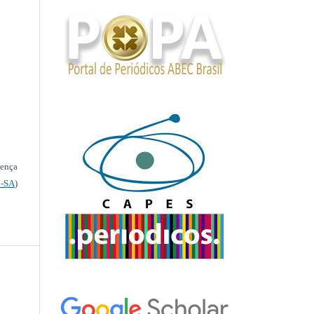
cença
-SA
)