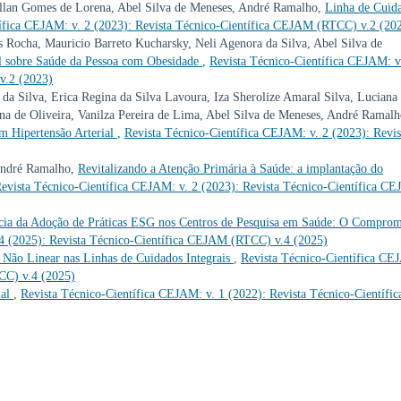
 Allan Gomes de Lorena, Abel Silva de Meneses, André Ramalho,
Linha de Cuid
tífica CEJAM: v. 2 (2023): Revista Técnico-Científica CEJAM (RTCC) v.2 (20
s Rocha, Mauricio Barreto Kucharsky, Neli Agenora da Silva, Abel Silva de
l sobre Saúde da Pessoa com Obesidade
,
Revista Técnico-Científica CEJAM: v
v.2 (2023)
da Silva, Erica Regina da Silva Lavoura, Iza Sherolize Amaral Silva, Luciana
na de Oliveira, Vanilza Pereira de Lima, Abel Silva de Meneses, André Ramalh
m Hipertensão Arterial
,
Revista Técnico-Científica CEJAM: v. 2 (2023): Revis
 André Ramalho,
Revitalizando a Atenção Primária à Saúde: a implantação do
evista Técnico-Científica CEJAM: v. 2 (2023): Revista Técnico-Científica C
cia da Adoção de Práticas ESG nos Centros de Pesquisa em Saúde: O Comprom
 4 (2025): Revista Técnico-Científica CEJAM (RTCC) v.4 (2025)
Não Linear nas Linhas de Cuidados Integrais
,
Revista Técnico-Científica CE
CC) v.4 (2025)
ial
,
Revista Técnico-Científica CEJAM: v. 1 (2022): Revista Técnico-Científic