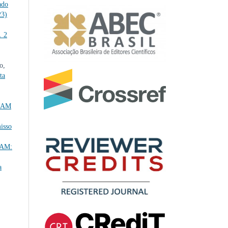
ado
23)
. 2
o,
ta
EJAM
isso
JAM:
a