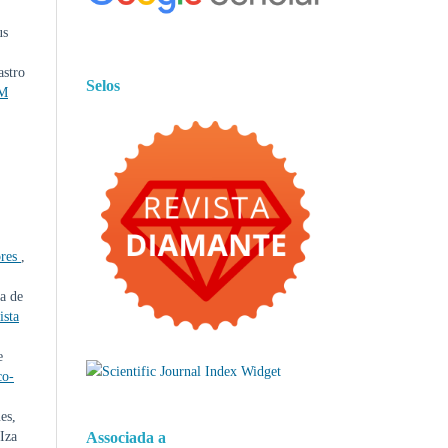
us
astro
Selos
AM
ores
,
a de
ista
e
co-
es,
Iza
Associada a