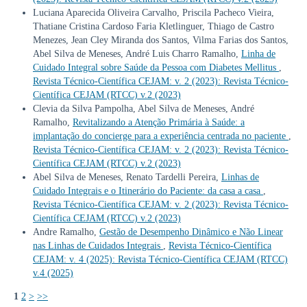
Luciana Aparecida Oliveira Carvalho, Priscila Pacheco Vieira,
Thatiane Cristina Cardoso Faria Kletlinguer, Thiago de Castro
Menezes, Jean Cley Miranda dos Santos, Vilma Farias dos Santos,
Abel Silva de Meneses, André Luis Charro Ramalho,
Linha de
Cuidado Integral sobre Saúde da Pessoa com Diabetes Mellitus
,
Revista Técnico-Científica CEJAM: v. 2 (2023): Revista Técnico-
Científica CEJAM (RTCC) v.2 (2023)
Clevia da Silva Pampolha, Abel Silva de Meneses, André
Ramalho,
Revitalizando a Atenção Primária à Saúde: a
implantação do concierge para a experiência centrada no paciente
,
Revista Técnico-Científica CEJAM: v. 2 (2023): Revista Técnico-
Científica CEJAM (RTCC) v.2 (2023)
Abel Silva de Meneses, Renato Tardelli Pereira,
Linhas de
Cuidado Integrais e o Itinerário do Paciente: da casa a casa
,
Revista Técnico-Científica CEJAM: v. 2 (2023): Revista Técnico-
Científica CEJAM (RTCC) v.2 (2023)
Andre Ramalho,
Gestão de Desempenho Dinâmico e Não Linear
nas Linhas de Cuidados Integrais
,
Revista Técnico-Científica
CEJAM: v. 4 (2025): Revista Técnico-Científica CEJAM (RTCC)
v.4 (2025)
1
2
>
>>