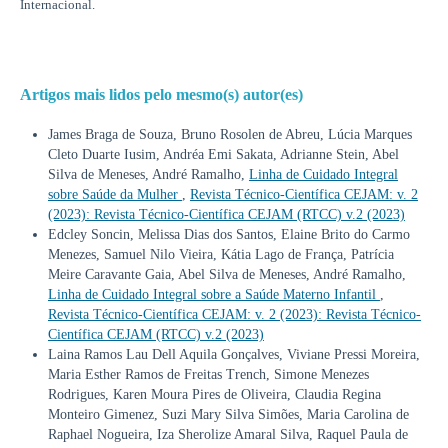
Internacional.
Artigos mais lidos pelo mesmo(s) autor(es)
James Braga de Souza, Bruno Rosolen de Abreu, Lúcia Marques
Cleto Duarte Iusim, Andréa Emi Sakata, Adrianne Stein, Abel
Silva de Meneses, André Ramalho,
Linha de Cuidado Integral
sobre Saúde da Mulher
,
Revista Técnico-Científica CEJAM: v. 2
(2023): Revista Técnico-Científica CEJAM (RTCC) v.2 (2023)
Edcley Soncin, Melissa Dias dos Santos, Elaine Brito do Carmo
Menezes, Samuel Nilo Vieira, Kátia Lago de França, Patrícia
Meire Caravante Gaia, Abel Silva de Meneses, André Ramalho,
Linha de Cuidado Integral sobre a Saúde Materno Infantil
,
Revista Técnico-Científica CEJAM: v. 2 (2023): Revista Técnico-
Científica CEJAM (RTCC) v.2 (2023)
Laina Ramos Lau Dell Aquila Gonçalves, Viviane Pressi Moreira,
Maria Esther Ramos de Freitas Trench, Simone Menezes
Rodrigues, Karen Moura Pires de Oliveira, Claudia Regina
Monteiro Gimenez, Suzi Mary Silva Simões, Maria Carolina de
Raphael Nogueira, Iza Sherolize Amaral Silva, Raquel Paula de