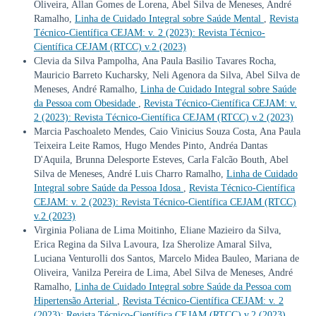
Oliveira, Allan Gomes de Lorena, Abel Silva de Meneses, André
Ramalho,
Linha de Cuidado Integral sobre Saúde Mental
,
Revista
Técnico-Científica CEJAM: v. 2 (2023): Revista Técnico-
Científica CEJAM (RTCC) v.2 (2023)
Clevia da Silva Pampolha, Ana Paula Basilio Tavares Rocha,
Mauricio Barreto Kucharsky, Neli Agenora da Silva, Abel Silva de
Meneses, André Ramalho,
Linha de Cuidado Integral sobre Saúde
da Pessoa com Obesidade
,
Revista Técnico-Científica CEJAM: v.
2 (2023): Revista Técnico-Científica CEJAM (RTCC) v.2 (2023)
Marcia Paschoaleto Mendes, Caio Vinicius Souza Costa, Ana Paula
Teixeira Leite Ramos, Hugo Mendes Pinto, Andréa Dantas
D'Aquila, Brunna Delesporte Esteves, Carla Falcão Bouth, Abel
Silva de Meneses, André Luis Charro Ramalho,
Linha de Cuidado
Integral sobre Saúde da Pessoa Idosa
,
Revista Técnico-Científica
CEJAM: v. 2 (2023): Revista Técnico-Científica CEJAM (RTCC)
v.2 (2023)
Virginia Poliana de Lima Moitinho, Eliane Mazieiro da Silva,
Erica Regina da Silva Lavoura, Iza Sherolize Amaral Silva,
Luciana Venturolli dos Santos, Marcelo Midea Bauleo, Mariana de
Oliveira, Vanilza Pereira de Lima, Abel Silva de Meneses, André
Ramalho,
Linha de Cuidado Integral sobre Saúde da Pessoa com
Hipertensão Arterial
,
Revista Técnico-Científica CEJAM: v. 2
(2023): Revista Técnico-Científica CEJAM (RTCC) v.2 (2023)