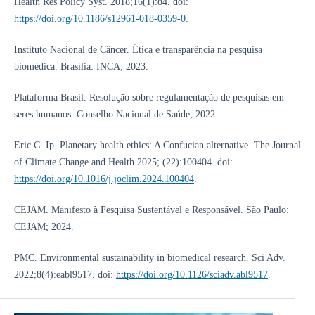
Health Res Policy Syst. 2018;16(1):84. doi:
https://doi.org/10.1186/s12961-018-0359-0
.
Instituto Nacional de Câncer. Ética e transparência na pesquisa
biomédica. Brasília: INCA; 2023.
Plataforma Brasil. Resolução sobre regulamentação de pesquisas em
seres humanos. Conselho Nacional de Saúde; 2022.
Eric C. Ip. Planetary health ethics: A Confucian alternative. The Journal
of Climate Change and Health 2025; (22):100404. doi:
https://doi.org/10.1016/j.joclim.2024.100404
.
CEJAM. Manifesto à Pesquisa Sustentável e Responsável. São Paulo:
CEJAM; 2024.
PMC. Environmental sustainability in biomedical research. Sci Adv.
2022;8(4):eabl9517. doi:
https://doi.org/10.1126/sciadv.abl9517
.