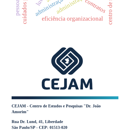
cuidados paliativos
centro de saúde
luto
contratos
eficiência organizacional
CEJAM - Centro de Estudos e Pesquisas "Dr. João
Amorim"
Rua Dr. Lund, 41, Liberdade
São Paulo/SP - CEP: 01513-020