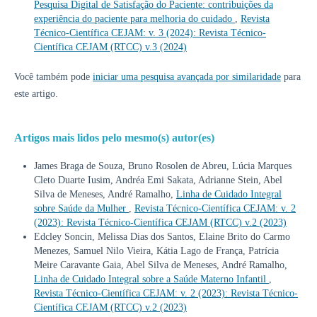
Pesquisa Digital de Satisfação do Paciente: contribuições da
experiência do paciente para melhoria do cuidado
,
Revista
Técnico-Científica CEJAM: v. 3 (2024): Revista Técnico-
Científica CEJAM (RTCC) v.3 (2024)
Você também pode
iniciar uma pesquisa avançada por similaridade
para
este artigo.
Artigos mais lidos pelo mesmo(s) autor(es)
James Braga de Souza, Bruno Rosolen de Abreu, Lúcia Marques
Cleto Duarte Iusim, Andréa Emi Sakata, Adrianne Stein, Abel
Silva de Meneses, André Ramalho,
Linha de Cuidado Integral
sobre Saúde da Mulher
,
Revista Técnico-Científica CEJAM: v. 2
(2023): Revista Técnico-Científica CEJAM (RTCC) v.2 (2023)
Edcley Soncin, Melissa Dias dos Santos, Elaine Brito do Carmo
Menezes, Samuel Nilo Vieira, Kátia Lago de França, Patrícia
Meire Caravante Gaia, Abel Silva de Meneses, André Ramalho,
Linha de Cuidado Integral sobre a Saúde Materno Infantil
,
Revista Técnico-Científica CEJAM: v. 2 (2023): Revista Técnico-
Científica CEJAM (RTCC) v.2 (2023)