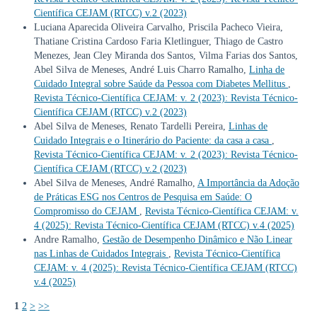
Científica CEJAM (RTCC) v.2 (2023)
Luciana Aparecida Oliveira Carvalho, Priscila Pacheco Vieira,
Thatiane Cristina Cardoso Faria Kletlinguer, Thiago de Castro
Menezes, Jean Cley Miranda dos Santos, Vilma Farias dos Santos,
Abel Silva de Meneses, André Luis Charro Ramalho,
Linha de
Cuidado Integral sobre Saúde da Pessoa com Diabetes Mellitus
,
Revista Técnico-Científica CEJAM: v. 2 (2023): Revista Técnico-
Científica CEJAM (RTCC) v.2 (2023)
Abel Silva de Meneses, Renato Tardelli Pereira,
Linhas de
Cuidado Integrais e o Itinerário do Paciente: da casa a casa
,
Revista Técnico-Científica CEJAM: v. 2 (2023): Revista Técnico-
Científica CEJAM (RTCC) v.2 (2023)
Abel Silva de Meneses, André Ramalho,
A Importância da Adoção
de Práticas ESG nos Centros de Pesquisa em Saúde: O
Compromisso do CEJAM
,
Revista Técnico-Científica CEJAM: v.
4 (2025): Revista Técnico-Científica CEJAM (RTCC) v.4 (2025)
Andre Ramalho,
Gestão de Desempenho Dinâmico e Não Linear
nas Linhas de Cuidados Integrais
,
Revista Técnico-Científica
CEJAM: v. 4 (2025): Revista Técnico-Científica CEJAM (RTCC)
v.4 (2025)
1
2
>
>>