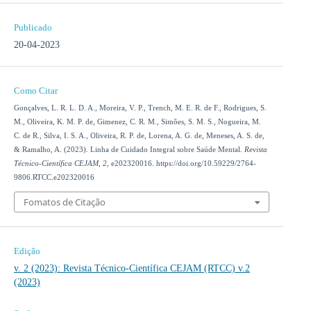
Publicado
20-04-2023
Como Citar
Gonçalves, L. R. L. D. A., Moreira, V. P., Trench, M. E. R. de F., Rodrigues, S.
M., Oliveira, K. M. P. de, Gimenez, C. R. M., Simões, S. M. S., Nogueira, M.
C. de R., Silva, I. S. A., Oliveira, R. P. de, Lorena, A. G. de, Meneses, A. S. de,
& Ramalho, A. (2023). Linha de Cuidado Integral sobre Saúde Mental.
Revista
Técnico-Científica CEJAM
,
2
, e202320016. https://doi.org/10.59229/2764-
9806.RTCC.e202320016
Fomatos de Citação
Edição
v. 2 (2023): Revista Técnico-Científica CEJAM (RTCC) v.2
(2023)