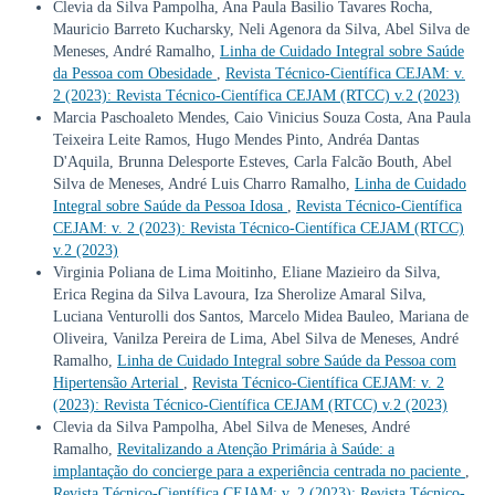
Clevia da Silva Pampolha, Ana Paula Basilio Tavares Rocha,
Mauricio Barreto Kucharsky, Neli Agenora da Silva, Abel Silva de
Meneses, André Ramalho,
Linha de Cuidado Integral sobre Saúde
da Pessoa com Obesidade
,
Revista Técnico-Científica CEJAM: v.
2 (2023): Revista Técnico-Científica CEJAM (RTCC) v.2 (2023)
Marcia Paschoaleto Mendes, Caio Vinicius Souza Costa, Ana Paula
Teixeira Leite Ramos, Hugo Mendes Pinto, Andréa Dantas
D'Aquila, Brunna Delesporte Esteves, Carla Falcão Bouth, Abel
Silva de Meneses, André Luis Charro Ramalho,
Linha de Cuidado
Integral sobre Saúde da Pessoa Idosa
,
Revista Técnico-Científica
CEJAM: v. 2 (2023): Revista Técnico-Científica CEJAM (RTCC)
v.2 (2023)
Virginia Poliana de Lima Moitinho, Eliane Mazieiro da Silva,
Erica Regina da Silva Lavoura, Iza Sherolize Amaral Silva,
Luciana Venturolli dos Santos, Marcelo Midea Bauleo, Mariana de
Oliveira, Vanilza Pereira de Lima, Abel Silva de Meneses, André
Ramalho,
Linha de Cuidado Integral sobre Saúde da Pessoa com
Hipertensão Arterial
,
Revista Técnico-Científica CEJAM: v. 2
(2023): Revista Técnico-Científica CEJAM (RTCC) v.2 (2023)
Clevia da Silva Pampolha, Abel Silva de Meneses, André
Ramalho,
Revitalizando a Atenção Primária à Saúde: a
implantação do concierge para a experiência centrada no paciente
,
Revista Técnico-Científica CEJAM: v. 2 (2023): Revista Técnico-