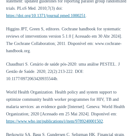
statement: updated guidelines for reporting parallel group randomized
trials. PLoS Med. 2010;7(3) doi:
https://doi.org/10.1371/journal.pmed.1000251
.
Higgins JPT, Green S, editores. Cochrane handbook for systematic
reviews of interventions version 5.1.0 [ Acessado em 30 Abr 2024].
The Cochrane Collaboration; 2011. Disponível em: www.cochrane-
handbook.org.
Chaudhuri S. Cenário de saúde pós-2020: uma análise PESTEL. J
Gestão de Saúde. 2020; 22(2):213-222. DOI:
10.1177/0972063420935544b.
World Health Organization. Health policy and system support to
optimize community health worker programmes for HIV, TB and
malaria services: an evidence guide [Internet]. Geneva: World Health
Organization; 2020 [Acessado em 25 Mai 2024]. Disponível em:
https://www.who.int/publications/i/item/9789240001502
.
Berkowitz SA, Basu S, Gundersen C, Seligman HK. Financial strain,