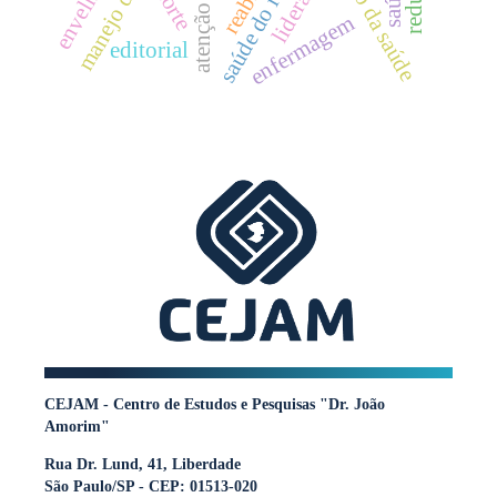
saúde do idoso
liderança
morte
enfermagem
editorial
CEJAM - Centro de Estudos e Pesquisas "Dr. João
Amorim"
Rua Dr. Lund, 41, Liberdade
São Paulo/SP - CEP: 01513-020