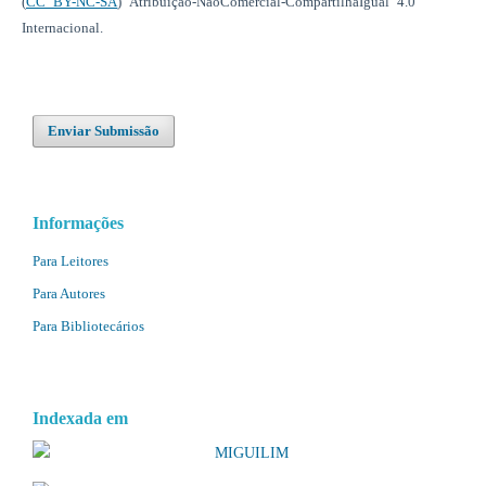
(
CC BY-NC-SA
) Atribuição-NãoComercial-CompartilhaIgual 4.0
Internacional.
Enviar Submissão
Informações
Para Leitores
Para Autores
Para Bibliotecários
Indexada em