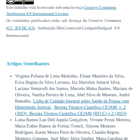
Este trabalho está licenciado sob uma licença
Creative Commons
Attribution 4.0 International License
.
Os conteúdos publicados estão sob licença da
Creative Commons
(
CC BY-NC-SA
) Atribuição-NãoComercial-CompartilhaIgual 4.0
Internacional.
Artigos Semelhantes
Virginia Poliana de Lima Moitinho, Eliane Mazieiro da Silva,
Erica Regina da Silva Lavoura, Iza Sherolize Amaral Silva,
Luciana Venturolli dos Santos, Marcelo Midea Bauleo, Mariana de
Oliveira, Vanilza Pereira de Lima, Abel Silva de Meneses, André
Ramalho,
Linha de Cuidado Integral sobre Saúde da Pessoa com
Hipertensão Arterial
,
Revista Técnico-Científica CEJAM: v. 2
(2023): Revista Técnico-Científica CEJAM (RTCC) v.2 (2023)
Laina Ramos Lau Dell Aquila Gonçalves, Viviane Pressi Moreira,
Maria Esther Ramos de Freitas Trench, Simone Menezes
Rodrigues, Karen Moura Pires de Oliveira, Claudia Regina
Monteiro Gimenez, Suzi Mary Silva Simões, Maria Carolina de