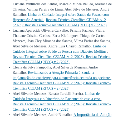
Luciana Venturolli dos Santos, Marcelo Midea Bauleo, Mariana de
Oliveira, Vanilza Pereira de Lima, Abel Silva de Meneses, André
Ramalho,
Linha de Cuidado Integral sobre Saúde da Pessoa com
Hipertensão Arterial
,
Revista Técnico-Científica CEJAM: v. 2
(2023): Revista Técnico-Científica CEJAM (RTCC) v.2 (2023)
Luciana Aparecida Oliveira Carvalho, Priscila Pacheco Vieira,
Thatiane Cristina Cardoso Faria Kletlinguer, Thiago de Castro
Menezes, Jean Cley Miranda dos Santos, Vilma Farias dos Santos,
Abel Silva de Meneses, André Luis Charro Ramalho,
Linha de
Cuidado Integral sobre Saúde da Pessoa com Diabetes Mellitus
,
Revista Técnico-Científica CEJAM: v. 2 (2023): Revista Técnico-
Científica CEJAM (RTCC) v.2 (2023)
Clevia da Silva Pampolha, Abel Silva de Meneses, André
Ramalho,
Revitalizando a Atenção Primária à Saúde: a
implantação do concierge para a experiência centrada no paciente
,
Revista Técnico-Científica CEJAM: v. 2 (2023): Revista Técnico-
Científica CEJAM (RTCC) v.2 (2023)
Abel Silva de Meneses, Renato Tardelli Pereira,
Linhas de
Cuidado Integrais e o Itinerário do Paciente: da casa a casa
,
Revista Técnico-Científica CEJAM: v. 2 (2023): Revista Técnico-
Científica CEJAM (RTCC) v.2 (2023)
Abel Silva de Meneses, André Ramalho,
A Importância da Adoção