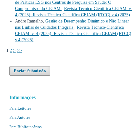
de Práticas ESG nos Centros de Pesquisa em Saúde: O
Compromisso do CEJAM
,
Revista Técnico-Científica CEJAM: v.
4 (2025): Revista Técnico-Científica CEJAM (RTCC) v.4 (2025)
Andre Ramalho,
Gestão de Desempenho Dinâmico e Não Linear
nas Linhas de Cuidados Integrais
,
Revista Técnico-Científica
CEJAM: v. 4 (2025): Revista Técnico-Científica CEJAM (RTCC)
v.4 (2025)
1
2
>
>>
Enviar Submissão
Informações
Para Leitores
Para Autores
Para Bibliotecários