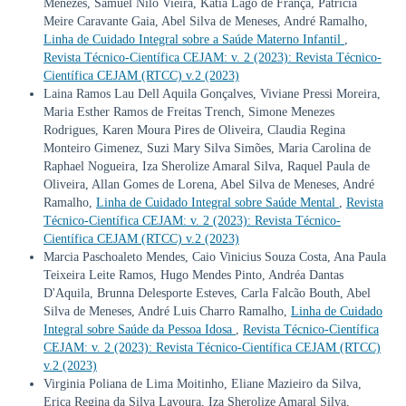
Menezes, Samuel Nilo Vieira, Kátia Lago de França, Patrícia
Meire Caravante Gaia, Abel Silva de Meneses, André Ramalho,
Linha de Cuidado Integral sobre a Saúde Materno Infantil
,
Revista Técnico-Científica CEJAM: v. 2 (2023): Revista Técnico-
Científica CEJAM (RTCC) v.2 (2023)
Laina Ramos Lau Dell Aquila Gonçalves, Viviane Pressi Moreira,
Maria Esther Ramos de Freitas Trench, Simone Menezes
Rodrigues, Karen Moura Pires de Oliveira, Claudia Regina
Monteiro Gimenez, Suzi Mary Silva Simões, Maria Carolina de
Raphael Nogueira, Iza Sherolize Amaral Silva, Raquel Paula de
Oliveira, Allan Gomes de Lorena, Abel Silva de Meneses, André
Ramalho,
Linha de Cuidado Integral sobre Saúde Mental
,
Revista
Técnico-Científica CEJAM: v. 2 (2023): Revista Técnico-
Científica CEJAM (RTCC) v.2 (2023)
Marcia Paschoaleto Mendes, Caio Vinicius Souza Costa, Ana Paula
Teixeira Leite Ramos, Hugo Mendes Pinto, Andréa Dantas
D'Aquila, Brunna Delesporte Esteves, Carla Falcão Bouth, Abel
Silva de Meneses, André Luis Charro Ramalho,
Linha de Cuidado
Integral sobre Saúde da Pessoa Idosa
,
Revista Técnico-Científica
CEJAM: v. 2 (2023): Revista Técnico-Científica CEJAM (RTCC)
v.2 (2023)
Virginia Poliana de Lima Moitinho, Eliane Mazieiro da Silva,
Erica Regina da Silva Lavoura, Iza Sherolize Amaral Silva,