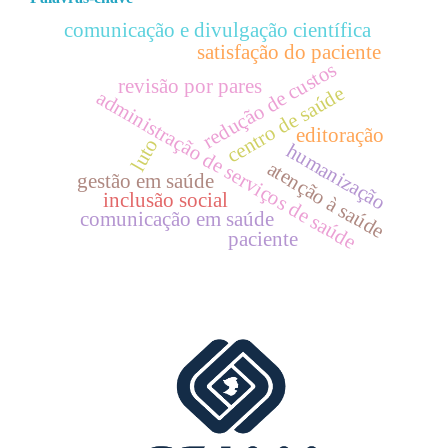
comunicação e divulgação científica
satisfação do paciente
redução de custos
revisão por pares
centro de saúde
administração de serviços de saúde
editoração
luto
humanização
atenção à saúde
gestão em saúde
inclusão social
comunicação em saúde
paciente