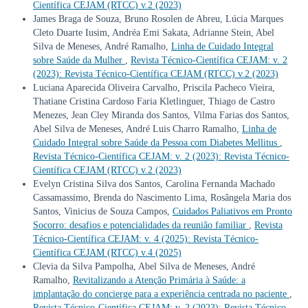
Científica CEJAM (RTCC) v.2 (2023)
James Braga de Souza, Bruno Rosolen de Abreu, Lúcia Marques
Cleto Duarte Iusim, Andréa Emi Sakata, Adrianne Stein, Abel
Silva de Meneses, André Ramalho,
Linha de Cuidado Integral
sobre Saúde da Mulher
,
Revista Técnico-Científica CEJAM: v. 2
(2023): Revista Técnico-Científica CEJAM (RTCC) v.2 (2023)
Luciana Aparecida Oliveira Carvalho, Priscila Pacheco Vieira,
Thatiane Cristina Cardoso Faria Kletlinguer, Thiago de Castro
Menezes, Jean Cley Miranda dos Santos, Vilma Farias dos Santos,
Abel Silva de Meneses, André Luis Charro Ramalho,
Linha de
Cuidado Integral sobre Saúde da Pessoa com Diabetes Mellitus
,
Revista Técnico-Científica CEJAM: v. 2 (2023): Revista Técnico-
Científica CEJAM (RTCC) v.2 (2023)
Evelyn Cristina Silva dos Santos, Carolina Fernanda Machado
Cassamassimo, Brenda do Nascimento Lima, Rosângela Maria dos
Santos, Vinicius de Souza Campos,
Cuidados Paliativos em Pronto
Socorro: desafios e potencialidades da reunião familiar
,
Revista
Técnico-Científica CEJAM: v. 4 (2025): Revista Técnico-
Científica CEJAM (RTCC) v.4 (2025)
Clevia da Silva Pampolha, Abel Silva de Meneses, André
Ramalho,
Revitalizando a Atenção Primária à Saúde: a
implantação do concierge para a experiência centrada no paciente
,
Revista Técnico-Científica CEJAM: v. 2 (2023): Revista Técnico-