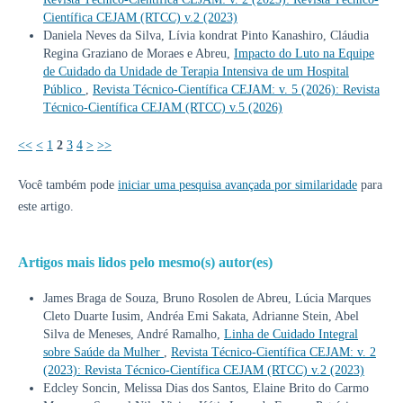
Científica CEJAM (RTCC) v.2 (2023)
Daniela Neves da Silva, Lívia kondrat Pinto Kanashiro, Cláudia
Regina Graziano de Moraes e Abreu,
Impacto do Luto na Equipe
de Cuidado da Unidade de Terapia Intensiva de um Hospital
Público
,
Revista Técnico-Científica CEJAM: v. 5 (2026): Revista
Técnico-Científica CEJAM (RTCC) v.5 (2026)
<<
<
1
2
3
4
>
>>
Você também pode
iniciar uma pesquisa avançada por similaridade
para
este artigo.
Artigos mais lidos pelo mesmo(s) autor(es)
James Braga de Souza, Bruno Rosolen de Abreu, Lúcia Marques
Cleto Duarte Iusim, Andréa Emi Sakata, Adrianne Stein, Abel
Silva de Meneses, André Ramalho,
Linha de Cuidado Integral
sobre Saúde da Mulher
,
Revista Técnico-Científica CEJAM: v. 2
(2023): Revista Técnico-Científica CEJAM (RTCC) v.2 (2023)
Edcley Soncin, Melissa Dias dos Santos, Elaine Brito do Carmo