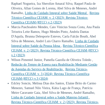
Raphael Nogueira, Iza Sherolize Amaral Silva, Raquel Paula de
Oliveira, Allan Gomes de Lorena, Abel Silva de Meneses, André
Ramalho,
Linha de Cuidado Integral sobre Saúde Mental
,
Revista
Técnico-Científica CEJAM: v. 2 (2023): Revista Técnico-
Científica CEJAM (RTCC) v.2 (2023)
Marcia Paschoaleto Mendes, Caio Vinicius Souza Costa, Ana Paula
Teixeira Leite Ramos, Hugo Mendes Pinto, Andréa Dantas
D'Aquila, Brunna Delesporte Esteves, Carla Falcão Bouth, Abel
Silva de Meneses, André Luis Charro Ramalho,
Linha de Cuidado
Integral sobre Saúde da Pessoa Idosa
,
Revista Técnico-Científica
CEJAM: v. 2 (2023): Revista Técnico-Científica CEJAM (RTCC)
v.2 (2023)
Wilson Pimentel Junior, Pamella Gazolla de Oliveira Toledo ,
Redução do Tempo de Espera para Reabilitação Mediante Gestão
de Agendas do Serviço de Reabilitação
,
Revista Técnico-
Científica CEJAM: v. 3 (2024): Revista Técnico-Científica
CEJAM (RTCC) v.3 (2024)
Edcley Soncin, Melissa Dias dos Santos, Elaine Brito do Carmo
Menezes, Samuel Nilo Vieira, Kátia Lago de França, Patrícia
Meire Caravante Gaia, Abel Silva de Meneses, André Ramalho,
Linha de Cuidado Integral sobre a Saúde Materno Infantil
,
Revista Técnico-Científica CEJAM: v. 2 (2023): Revista Técnico-