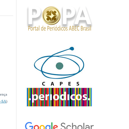
cença
-SA
)