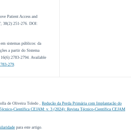
ve Patient Access and
7; 38(2):251-276. DOI:
 em sistemas públicos: da
ções a partir do Sistema
 16(6):2783-2794. Available
/2783-279
.
olla de Oliveira Toledo ,
Redução da Perda Primária com Implantação do
Técnico-Científica CEJAM: v. 3 (2024): Revista Técnico-Científica CEJAM
ilaridade
para este artigo.