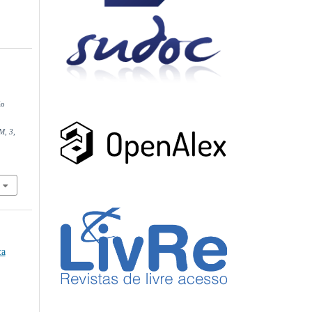
ão
AM
,
3
,
ca