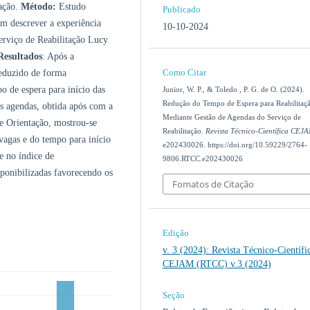
tação.
Método:
Estudo
Publicado
 em descrever a experiência
10-10-2024
Serviço de Reabilitação Lucy
Resultados
: Após a
Como Citar
reduzido de forma
o de espera para início das
Junior, W. P., & Toledo , P. G. de O. (2024).
Redução do Tempo de Espera para Reabilitaç
s agendas, obtida após com a
Mediante Gestão de Agendas do Serviço de
e Orientação, mostrou-se
Reabilitação.
Revista Técnico-Científica CEJ
vagas e do tempo para início
e202430026. https://doi.org/10.59229/2764-
e no índice de
9806.RTCC.e202430026
ponibilizadas favorecendo os
Fomatos de Citação
Edição
v. 3 (2024): Revista Técnico-Científi
CEJAM (RTCC) v.3 (2024)
Seção