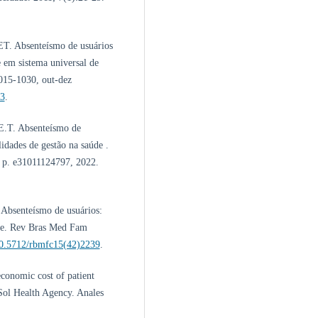
T. Absenteísmo de usuários
e em sistema universal de
1015-1030, out-dez
03
.
E.T. Absenteísmo de
idades de gestão na saúde .
1, p. e31011124797, 2022.
Absenteísmo de usuários:
úde. Rev Bras Med Fam
/10.5712/rbmfc15(42)2239
.
onomic cost of patient
 Sol Health Agency. Anales