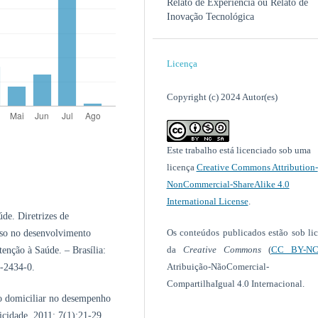
Relato de Experiência ou Relato de
Inovação Tecnológica
Licença
Copyright (c) 2024 Autor(es)
Este trabalho está licenciado sob uma
licença
Creative Commons Attribution-
NonCommercial-ShareAlike 4.0
International License
.
úde. Diretrizes de
Os conteúdos publicados estão sob li
aso no desenvolvimento
da
Creative Commons
(
CC BY-NC
enção à Saúde. – Brasília:
Atribuição-NãoComercial-
4-2434-0.
CompartilhaIgual 4.0 Internacional.
o domiciliar no desempenho
icidade. 2011; 7(1):21-29.