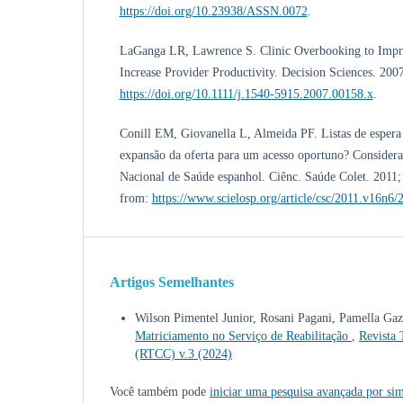
https://doi.org/10.23938/ASSN.0072
.
LaGanga LR, Lawrence S. Clinic Overbooking to Impro
Increase Provider Productivity. Decision Sciences. 200
https://doi.org/10.1111/j.1540-5915.2007.00158.x
.
Conill EM, Giovanella L, Almeida PF. Listas de espera
expansão da oferta para um acesso oportuno? Considera
Nacional de Saúde espanhol. Ciênc. Saúde Colet. 2011;
from:
https://www.scielosp.org/article/csc/2011.v16n6
Artigos Semelhantes
Wilson Pimentel Junior, Rosani Pagani, Pamella Gaz
Matriciamento no Serviço de Reabilitação
,
Revista 
(RTCC) v.3 (2024)
Você também pode
iniciar uma pesquisa avançada por sim