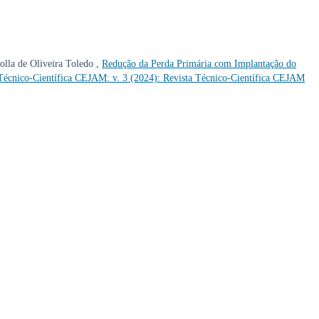
olla de Oliveira Toledo ,
Redução da Perda Primária com Implantação do
Técnico-Científica CEJAM: v. 3 (2024): Revista Técnico-Científica CEJAM