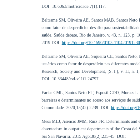
DOI: 10.6063/motricidade.7(1).117.
Beltrame SM, Oliveira AE, Santos MAB, Santos Neto E
como fator de desperdício: desafio para sustentabilidad
saúde. Saúde debate, Rio de Janeiro, v. 43, n. 123, p. 
2019.DOI:
https://doi.org/10.1590/0103-11042019123
Beltrame SM, Oliveira AE, Siqueira CE, Santos Neto, 
usuários como fator de desperdício nas diferentes modal
Research, Society and Development, [S. l.], v. 11, n. 
DOI: 10.33448/rsd-v11i1.24797.
Farias CML, Santos Neto ET, Esposti CDD, Moraes L. 
barreiras e determinantes no acesso aos serviços de sa
Comunidade. 2020;15(42):2239. DOI:
https://doi.org
Mesa MLJ, Asencio JMM, Ruiz FR. Determinants and ec
absenteeism in outpatient departments of the Costa del
Sis San Navarra. 2015 Ago;38(2):235-45. DOI: