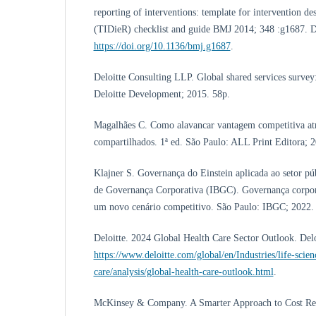
reporting of interventions: template for intervention des
(TIDieR) checklist and guide BMJ 2014; 348 :g1687. D
https://doi.org/10.1136/bmj.g1687
.
Deloitte Consulting LLP. Global shared services survey: 
Deloitte Development; 2015. 58p.
Magalhães C. Como alavancar vantagem competitiva atra
compartilhados. 1ª ed. São Paulo: ALL Print Editora; 
Klajner S. Governança do Einstein aplicada ao setor públ
de Governança Corporativa (IBGC). Governança corpor
um novo cenário competitivo. São Paulo: IBGC; 2022. 
Deloitte. 2024 Global Health Care Sector Outlook. Delo
https://www.deloitte.com/global/en/Industries/life-scien
care/analysis/global-health-care-outlook.html
.
McKinsey & Company. A Smarter Approach to Cost Redu