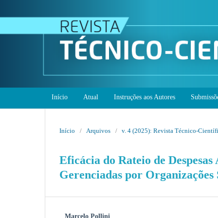
Início
Atual
Instruções aos Autores
Submissõ
Início
/
Arquivos
/
v. 4 (2025): Revista Técnico-Cient
Eficácia do Rateio de Despesas
Gerenciadas por Organizações 
Marcelo Pollini