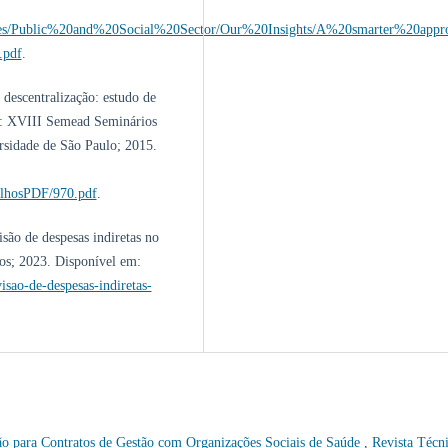
tries/Public%20and%20Social%20Sector/Our%20Insights/A%20smarter%20ap
.pdf
.
descentralização: estudo de
n: XVIII Semead Seminários
rsidade de São Paulo; 2015.
balhosPDF/970.pdf
.
são de despesas indiretas no
dos; 2023. Disponível em:
visao-de-despesas-indiretas-
o para Contratos de Gestão com Organizações Sociais de Saúde
,
Revista Técn