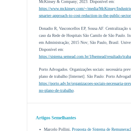
McKinsey & Company; 2023. Disponível em:
https://www.mckinsey.com/~/media/McKinsey/Indus
smarter-approach-to-cost-reduction-in-the-public-sector
Donadio R, Vasconcellos EP, Sousa AF. Centralização x 
caso da Rede de Hospitais São Camilo de São Paulo. I
em Administração; 2015 Nov; São Paulo, Brasil. Unive
Disponível em:
https://sistema.semead.com.br/18semead/resultado/tra
Porto Advogados. Organizações sociais: necessária previ
plano de trabalho [Internet]. São Paulo: Porto Advoga
https://porto.adv.br/organizacoes-sociais-necessaria-pre
no-plano-de-trabalho
.
Artigos Semelhantes
Marcelo Pollini,
Proposta de Sistema de Remuneraçã