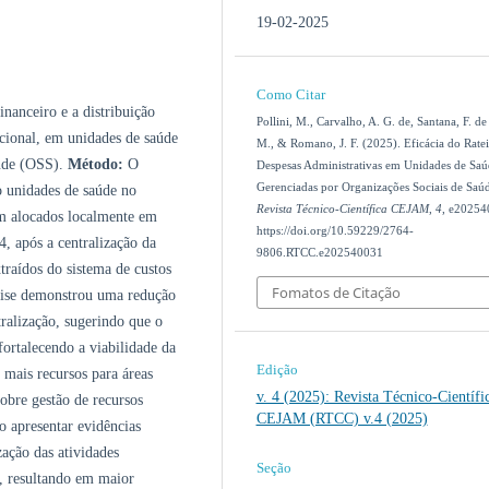
19-02-2025
Como Citar
inanceiro e a distribuição
Pollini, M., Carvalho, A. G. de, Santana, F. de 
ucional, em unidades de saúde
M., & Romano, J. F. (2025). Eficácia do Rate
aúde (OSS).
Método:
O
Despesas Administrativas em Unidades de Saú
Gerenciadas por Organizações Sociais de Saúd
o unidades de saúde no
Revista Técnico-Científica CEJAM
,
4
, e20254
am alocados localmente em
https://doi.org/10.59229/2764-
 após a centralização da
9806.RTCC.e202540031
raídos do sistema de custos
Fomatos de Citação
lise demonstrou uma redução
ralização, sugerindo que o
fortalecendo a viabilidade da
Edição
 mais recursos para áreas
v. 4 (2025): Revista Técnico-Científi
sobre gestão de recursos
CEJAM (RTCC) v.4 (2025)
 apresentar evidências
ação das atividades
Seção
s, resultando em maior