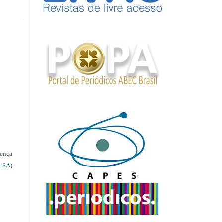
cença
-SA
)