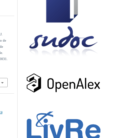
J.
io de
de
e.
0031.
ca