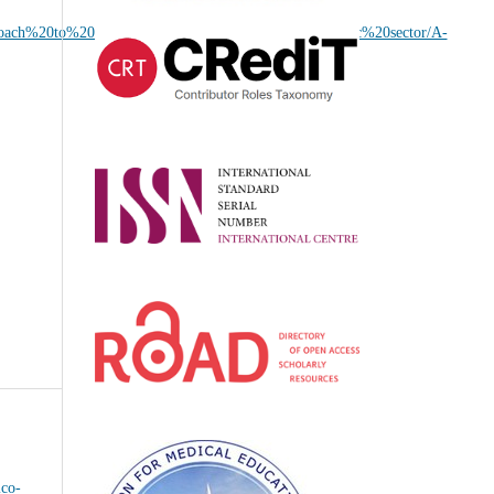
proach%20to%20cost%20reduction%20in%20the%20public%20sector/A-
ico-