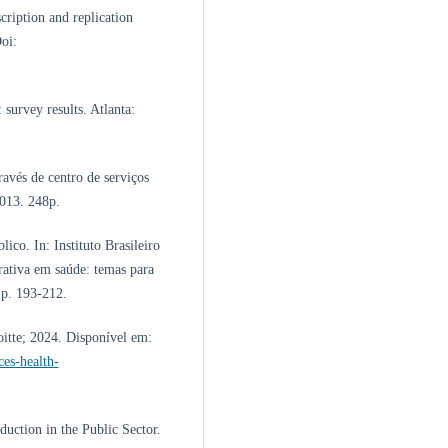
cription and replication
oi:
survey results. Atlanta:
vés de centro de serviços
2013. 248p.
ico. In: Instituto Brasileiro
ativa em saúde: temas para
p. 193-212.
itte; 2024. Disponível em:
ces-health-
ction in the Public Sector.