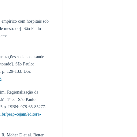
 empírico com hospitais sob
de mestrado]. São Paulo:
 em:
nizações sociais de saúde
torado]. São Paulo:
. p. 129-133. Doi:
3
.
im. Regionalização da
M. 1ª ed. São Paulo:
35 p. ISBN: 978-65-85277-
g.br/peap-cejam/editora-
R, Moher D et al. Better