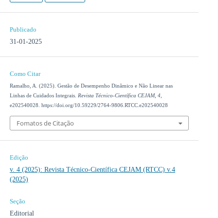
Publicado
31-01-2025
Como Citar
Ramalho, A. (2025). Gestão de Desempenho Dinâmico e Não Linear nas
Linhas de Cuidados Integrais.
Revista Técnico-Científica CEJAM
,
4
,
e202540028. https://doi.org/10.59229/2764-9806.RTCC.e202540028
Fomatos de Citação
Edição
v. 4 (2025): Revista Técnico-Científica CEJAM (RTCC) v.4
(2025)
Seção
Editorial