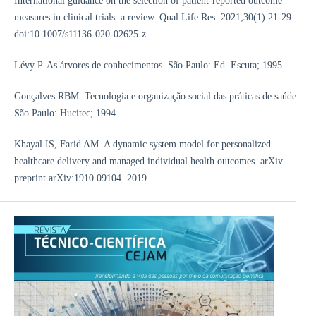
International guidance on the selection of patient-reported outcome
measures in clinical trials: a review. Qual Life Res. 2021;30(1):21-29.
doi:10.1007/s11136-020-02625-z.
Lévy P. As árvores de conhecimentos. São Paulo: Ed. Escuta; 1995.
Gonçalves RBM. Tecnologia e organização social das práticas de saúde.
São Paulo: Hucitec; 1994.
Khayal IS, Farid AM. A dynamic system model for personalized
healthcare delivery and managed individual health outcomes. arXiv
preprint arXiv:1910.09104. 2019.