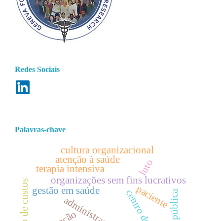
Redes Sociais
Palavras-chave
cultura organizacional
atenção à saúde
luto
terapia intensiva
organizações sem fins lucrativos
redução de custos
paciente
gestão em saúde
centro de saúde
saúde pública