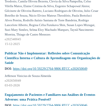
Teodosio, Camila Olivera Bezerra, Clevia da Silva Pampolha, Celso
Vilella Matos, Elaine Cristina da Silva, Eugenio Schapowal Júnior,
Gilcinete de Oliveira Barreto, Luciano Rodrigues de Oliveira, Julio Cesar
Botelho de Souza, Núcio Elvino Mateus Theodório, Paula Bertoluci
Alves Pereira, Rodolfo Anísio Santana de Torre Bandeira, Rodrigo
Lancelote Alberto, Regina Célia Furukava Shin, Susan Lopes Mizugai,
Suzi Mary Simões, Selma Eloy Machado Marques, Taynã Nascimento
Moreira, Thiago de Castro Menezes
e202540045
15-12-2025
Publicar Não é Implementar: Reflexões sobre Comunicação
Científica Interna e Cultura de Aprendizagem em Organizações de
Saúde
DOI:
https://doi.org/10.59229/2764-9806.RTCC.e202650049
Jefferson Vinicius de Souza Almeida
e202650049
03-03-2026
Engajamento de Pacientes e Familiares nas Análises de Eventos
Adversos: uma Prática Possível?
DOI:
https://doi.org/10.59229/2764-9806.RTCC.e202650046