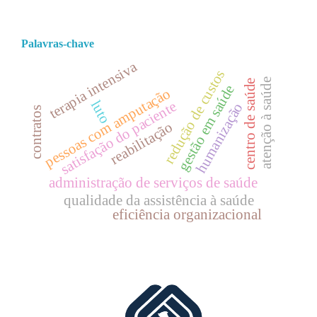
Palavras-chave
terapia intensiva
redução de custos
atenção à saúde
centro de saúde
gestão em saúde
pessoas com amputação
luto
satisfação do paciente
humanização
contratos
reabilitação
administração de serviços de saúde
qualidade da assistência à saúde
eficiência organizacional