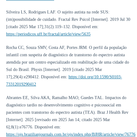
Silveira LS, Rodrigues LAF. O sujeito autista na rede SUS:
(im)possibilidade de cuidado. Fractal Rev Psicol [Internet]. 2019 Jul 30
[citado 2025 Mar 17];31(2):119–132. Disponível em:
https://periodicos.uff.br/fractal/article/view/5635
Rocha CC, Souza SMV, Costa AF, Portes JRM. O perfil da população
infantil com suspeita de diagnóstico de transtorno do espectro autista
atendida por um centro especializado em reabilitação de uma cidade do
Sul do Brasil. Physis [Internet]. 2019 [citado 2025 Mar
17];29(4):e290412. Disponível em:
https://doi.org/10.1590/S0103-
73312019290412
Abrantes EE, Silva AKA, Ramalho MAO, Guedes TAL. Impactos do
diagnóstico tardio no desenvolvimento cognitivo e psicossocial em
pacientes com transtorno do espectro autista (TEA). Braz J Health Rev
[Internet]. 2025 [revisado em 2025 Jan 14; citado 2025 Mar
6];8(1):e76776. Disponível em:
https://ojs.brazilianjournals.com.br/ojs/index.php/BJHR/article/view/76776