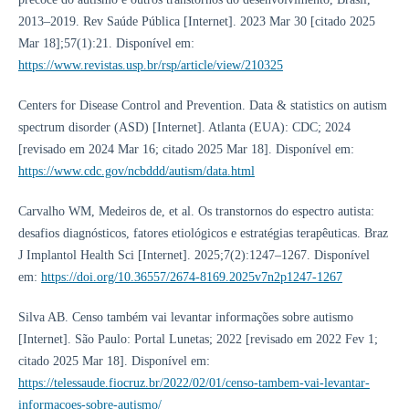
2013–2019. Rev Saúde Pública [Internet]. 2023 Mar 30 [citado 2025
Mar 18];57(1):21. Disponível em:
https://www.revistas.usp.br/rsp/article/view/210325
Centers for Disease Control and Prevention. Data & statistics on autism
spectrum disorder (ASD) [Internet]. Atlanta (EUA): CDC; 2024
[revisado em 2024 Mar 16; citado 2025 Mar 18]. Disponível em:
https://www.cdc.gov/ncbddd/autism/data.html
Carvalho WM, Medeiros de, et al. Os transtornos do espectro autista:
desafios diagnósticos, fatores etiológicos e estratégias terapêuticas. Braz
J Implantol Health Sci [Internet]. 2025;7(2):1247–1267. Disponível
em:
https://doi.org/10.36557/2674-8169.2025v7n2p1247-1267
Silva AB. Censo também vai levantar informações sobre autismo
[Internet]. São Paulo: Portal Lunetas; 2022 [revisado em 2022 Fev 1;
citado 2025 Mar 18]. Disponível em:
https://telessaude.fiocruz.br/2022/02/01/censo-tambem-vai-levantar-
informacoes-sobre-autismo/