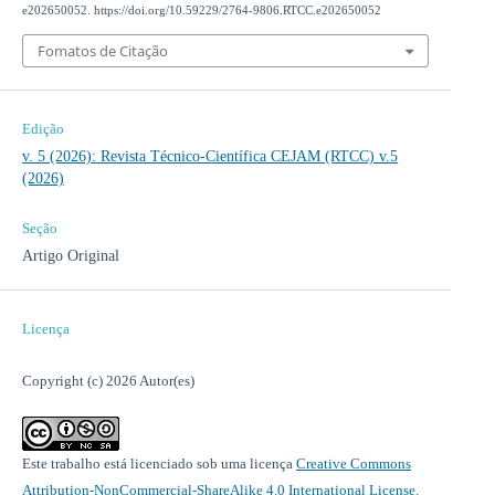
e202650052. https://doi.org/10.59229/2764-9806.RTCC.e202650052
Fomatos de Citação
Edição
v. 5 (2026): Revista Técnico-Científica CEJAM (RTCC) v.5
(2026)
Seção
Artigo Original
Licença
Copyright (c) 2026 Autor(es)
Este trabalho está licenciado sob uma licença
Creative Commons
Attribution-NonCommercial-ShareAlike 4.0 International License
.