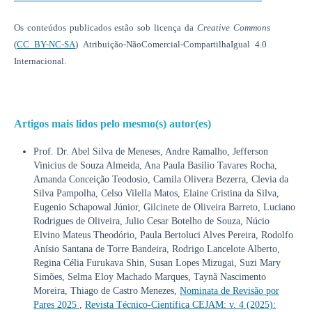
Os conteúdos publicados estão sob licença da
Creative Commons
(
CC BY-NC-SA
) Atribuição-NãoComercial-CompartilhaIgual 4.0
Internacional.
Artigos mais lidos pelo mesmo(s) autor(es)
Prof. Dr. Abel Silva de Meneses, Andre Ramalho, Jefferson
Vinicius de Souza Almeida, Ana Paula Basilio Tavares Rocha,
Amanda Conceição Teodosio, Camila Olivera Bezerra, Clevia da
Silva Pampolha, Celso Vilella Matos, Elaine Cristina da Silva,
Eugenio Schapowal Júnior, Gilcinete de Oliveira Barreto, Luciano
Rodrigues de Oliveira, Julio Cesar Botelho de Souza, Núcio
Elvino Mateus Theodório, Paula Bertoluci Alves Pereira, Rodolfo
Anísio Santana de Torre Bandeira, Rodrigo Lancelote Alberto,
Regina Célia Furukava Shin, Susan Lopes Mizugai, Suzi Mary
Simões, Selma Eloy Machado Marques, Taynã Nascimento
Moreira, Thiago de Castro Menezes,
Nominata de Revisão por
Pares 2025
,
Revista Técnico-Científica CEJAM: v. 4 (2025):