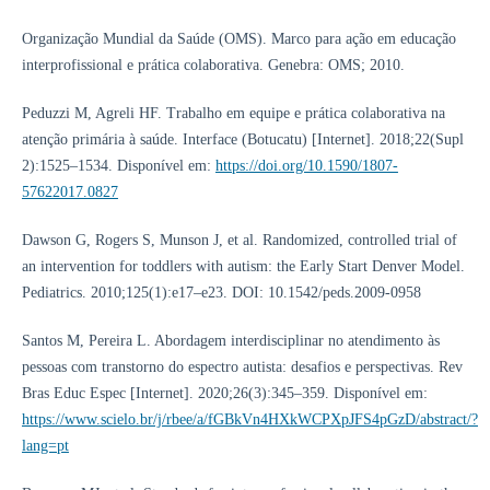
Organização Mundial da Saúde (OMS). Marco para ação em educação
interprofissional e prática colaborativa. Genebra: OMS; 2010.
Peduzzi M, Agreli HF. Trabalho em equipe e prática colaborativa na
atenção primária à saúde. Interface (Botucatu) [Internet]. 2018;22(Supl
2):1525–1534. Disponível em:
https://doi.org/10.1590/1807-
57622017.0827
Dawson G, Rogers S, Munson J, et al. Randomized, controlled trial of
an intervention for toddlers with autism: the Early Start Denver Model.
Pediatrics. 2010;125(1):e17–e23. DOI: 10.1542/peds.2009-0958
Santos M, Pereira L. Abordagem interdisciplinar no atendimento às
pessoas com transtorno do espectro autista: desafios e perspectivas. Rev
Bras Educ Espec [Internet]. 2020;26(3):345–359. Disponível em:
https://www.scielo.br/j/rbee/a/fGBkVn4HXkWCPXpJFS4pGzD/abstract/?
lang=pt