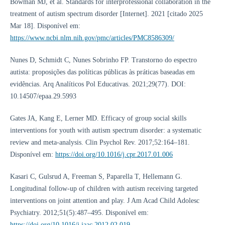
Bowman MJ, et al. Standards for interprofessional collaboration in the
treatment of autism spectrum disorder [Internet]. 2021 [citado 2025
Mar 18]. Disponível em:
https://www.ncbi.nlm.nih.gov/pmc/articles/PMC8586309/
Nunes D, Schmidt C, Nunes Sobrinho FP. Transtorno do espectro
autista: proposições das políticas públicas às práticas baseadas em
evidências. Arq Analíticos Pol Educativas. 2021;29(77). DOI:
10.14507/epaa.29.5993
Gates JA, Kang E, Lerner MD. Efficacy of group social skills
interventions for youth with autism spectrum disorder: a systematic
review and meta-analysis. Clin Psychol Rev. 2017;52:164–181.
Disponível em:
https://doi.org/10.1016/j.cpr.2017.01.006
Kasari C, Gulsrud A, Freeman S, Paparella T, Hellemann G.
Longitudinal follow-up of children with autism receiving targeted
interventions on joint attention and play. J Am Acad Child Adolesc
Psychiatry. 2012;51(5):487–495. Disponível em:
https://doi.org/10.1016/j.jaac.2012.02.019