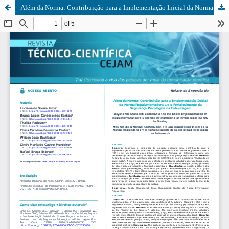
Além da Norma: Contribuição para a Implementação Inicial da Norma Regulamentadora 1 e o Fortalecimento da Segurança Psicológica na Enfermagem