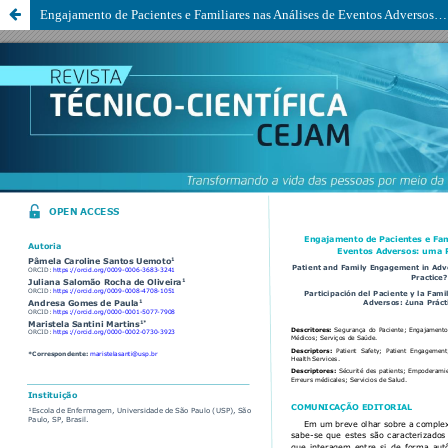
Engajamento de Pacientes e Familiares nas Análises de Eventos Adversos: uma Prática Possível?