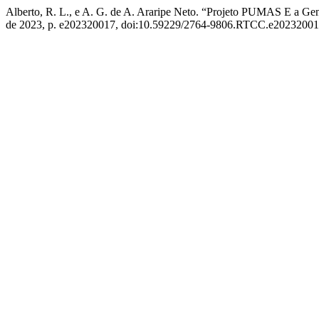
Alberto, R. L., e A. G. de A. Araripe Neto. “Projeto PUMAS E a Gen
de 2023, p. e202320017, doi:10.59229/2764-9806.RTCC.e20232001