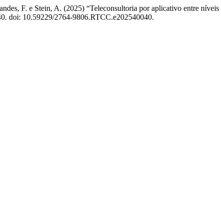
andes, F. e Stein, A. (2025) “Teleconsultoria por aplicativo entre nív
040. doi: 10.59229/2764-9806.RTCC.e202540040.