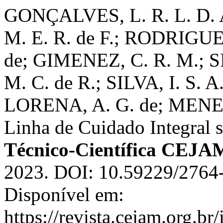
GONÇALVES, L. R. L. D. 
M. E. R. de F.; RODRIGUE
de; GIMENEZ, C. R. M.; 
M. C. de R.; SILVA, I. S. 
LORENA, A. G. de; MENE
Linha de Cuidado Integral 
Técnico-Científica CEJA
2023. DOI: 10.59229/276
Disponível em:
https://revista.cejam.org.b