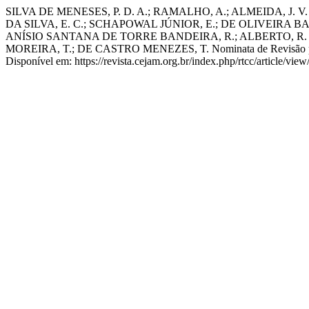
SILVA DE MENESES, P. D. A.; RAMALHO, A.; ALMEIDA, J. V.
DA SILVA, E. C.; SCHAPOWAL JÚNIOR, E.; DE OLIVEIRA BA
ANÍSIO SANTANA DE TORRE BANDEIRA, R.; ALBERTO, R. L
MOREIRA, T.; DE CASTRO MENEZES, T. Nominata de Revisão p
Disponível em: https://revista.cejam.org.br/index.php/rtcc/article/v