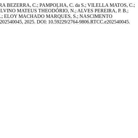
ERA BEZERRA, C.; PAMPOLHA, C. da S.; VILELLA MATOS, C.;
 ELVINO MATEUS THEODÓRIO, N.; ALVES PEREIRA, P. B.;
S. M.; ELOY MACHADO MARQUES, S.; NASCIMENTO
p. e202540045, 2025. DOI: 10.59229/2764-9806.RTCC.e202540045.