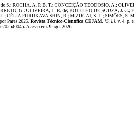
 de S.; ROCHA, A. P. B. T.; CONCEIÇÃO TEODOSIO, A.; OLIV
RRETO, G.; OLIVEIRA, L. R. de; BOTELHO DE SOUZA, J. C.;
.; CÉLIA FURUKAVA SHIN, R.; MIZUGAI, S. L.; SIMÕES, 
or Pares 2025.
Revista Técnico-Científica CEJAM
,
[S. l.]
, v. 4, 
iew/e202540045. Acesso em: 9 ago. 2026.