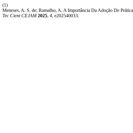
(1)
Meneses, A. S. de; Ramalho, A. A Importância Da Adoção De Prá
Tec Cient CEJAM
2025
,
4
, e202540033.