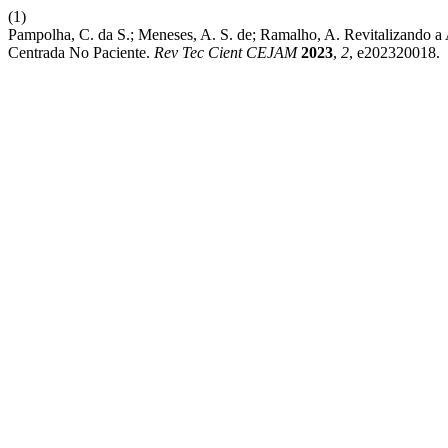
(1)
Pampolha, C. da S.; Meneses, A. S. de; Ramalho, A. Revitalizando a
Centrada No Paciente.
Rev Tec Cient CEJAM
2023
,
2
, e202320018.