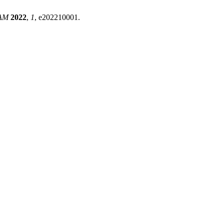
JAM
2022
,
1
, e202210001.