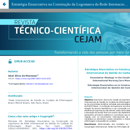
Estratégia Enunciativa na Construção da Logomarca da Rede Internacional de Gestão do Cuidado de Enfermagem Brasil