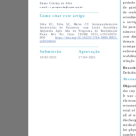
Elaine Cristina da Silva
e-mail: <c.pesquisa.lm@cejam.org.br>
Como citar este artigo
Silva EC, Silva LC, Matos CV. Acompanhamento 
Assistencial de Pacientes com Lesão Encefálica 
Adquirida Após Alta do Programa de Reabilitação 
Física. Rev. Tec. Cient. CEJAM. 2025;:e20250034. 
DOI: 
https://doi.org/10.59229/2764-9806.RTCC.
e20250034
.
Submissão
Aprovação
19/02/2025
17/04/2025