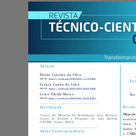
Autoria
1
Elaine Cristina da Silva
ORCID: 
https://orcid.org/0000-0001-7170-0096
1
Leticia Cunha da Silva
ORCID: 
https://orcid.org/0009-0003-8568-6688
1
Celso Vilella Matos
ORCID: 
https://orcid.org/0000-0002-8236-6385
Instituição
1
Centro De Medicina De Reabilitação Lucy Montoro, 
Centro de Estudos e Pesquisas Dr. João Amorim 
(CEJAM), Santos, Brasil.
física. 
Autor Correspondente