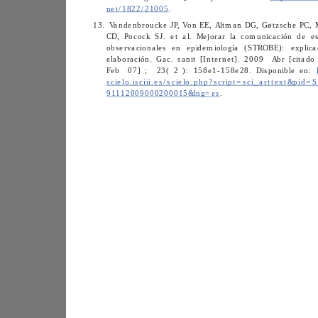
net/1822/21005
. 
13. 
Feb 07] ; 23( 2 ): 158e1-158e28. Disponible en: 
91112009000200015&lng=es
. 