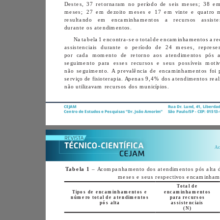
durante os atendimentos. 
não utilizavam recursos dos municípios. 
CEJAM
Centro de Estudos e Pesquisas “Dr. João Amorim”
Tabela 1
Total de 
Tipos de encaminhamentos e 
encaminhamentos 
número total de atendimentos 
para recursos 
pós alta
assistenciais
(N)