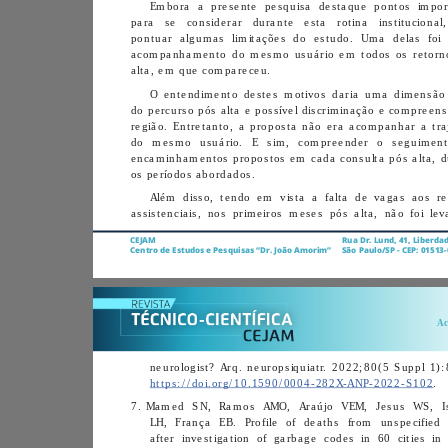
alta, em que compareceu. 
os períodos abordados. 
CEJAM
Centro de Estudos e Pesquisas “Dr. João Amorim”
https://doi.org/10.1590/0004-282X-ANP-2022-S102
. 
7. 