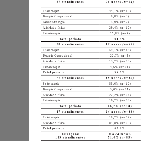
37 atendimentos
06 meses (n=34)
Fisioterapia
44,1% (n=15)
Terapia Ocupacional
8,8% (n=3)
Fonoaudiologia
5,9% (n=2)
Atividade física
29,4% (n=10)
Psicoterapia
11,8% (n=4)
Total período
91,9%
38 atendimentos
12 meses (n=22)
Fisioterapia
59,1% (n=13)
Terapia Ocupacional
22,7% (n=5)
Atividade física
13,7% (n=03)
Psicoterapia
4,6% (n=01)
Total período
57,9%
27 atendimentos
18 meses (n=18)
Fisioterapia
55,6% (n=10)
Terapia Ocupacional
5,6% (n=01)
Atividade física
22,2% (n=04)
Psicoterapia
16,7% (n=03)
Total período
66,7% (n=18)
17 atendimentos
24 meses (n=11)
Fisioterapia
18,2% (n=02)
Atividade física
81,8% (n=09)
Total período
64,7%
Total geral
0 a 24 meses
119 atendimentos
71,4% (n=85)