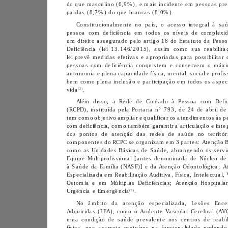
pardas (8,7%) do que brancas (8,0%).
(2)
vida
.
(3)
Urgência e Emergência
.