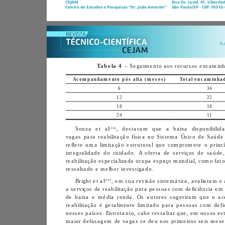
CEJAM
Centro de Estudos e Pesquisas “Dr. João Amorim”
Tabela 4
Acompanhamento pós alta (meses)
6
34
12
22
18
18
24
11
(18)
Souza et al
ressaltado e melhor investigado.
(19)
Bright et al