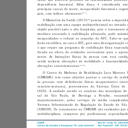
(5-7)
país, com índices alarmantes
.
(8)
O Ministério da Saúde (2013)
(9-10)
alterações sensoriomotoras
.
CEJAM
Centro de Estudos e Pesquisas “Dr. João Amorim”