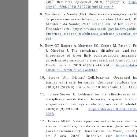
2017. Rev. bras. epidemiol. 2019; 28(Suppl 3). 
org/10.1590/1980-549720190013.supl.3
. 
8. 
Disponível em: 
pdf
.
9. 
Disabil. rehabil. 2019;41(20):2443-2450. 
1080/09638288.2018.1468932
. 
10. 
11. 
2008;40(9):691-701. 
0265
. 
12. 
em 5 ago. 2024]. Disponível em: 